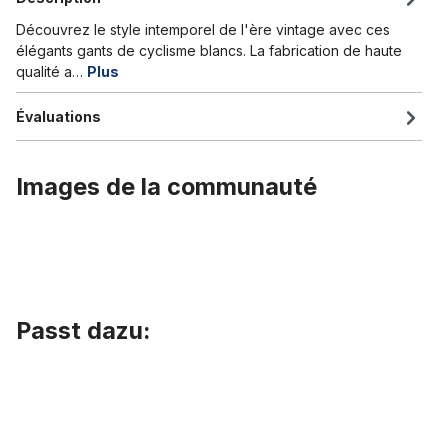
Découvrez le style intemporel de l'ère vintage avec ces
élégants gants de cyclisme blancs. La fabrication de haute
qualité a…
Plus
Évaluations
Images de la communauté
Passt dazu:
Ignorer la galerie de produits
Gants de vélo vintage originaux blancs avec bandes colorées, M 