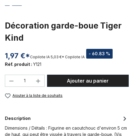
Décoration garde-boue Tiger
Kind
- 60.83 %
1,97 €*
Copilote IA
5,03 €*
Copilote IA
Réf. produit :
Y121
Quantité de produit : Entrez la quantité
Ajouter au panier
Ajouter à la liste de souhaits
Description
Dimensions / Détails : Figurine en caoutchouc d'environ 5 cm
de haut, qui peut être vissée à travers le garde-boue. (Vis