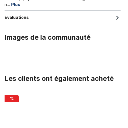
n…
Plus
Évaluations
Images de la communauté
Les clients ont également acheté
Ignorer la galerie de produits
Réflecteurs pour rayons, blanc, 4 pièces
%