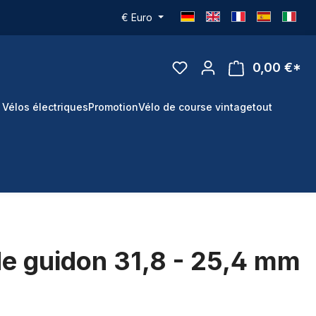
€
Euro
0,00 €*
 Vélos électriques
Promotion
Vélo de course vintage
tout
de guidon 31,8 - 25,4 mm