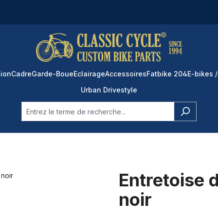
ion
Cadre
Garde-Boue
Eclairage
Accessoires
Fatbike 204
E-bikes /
Urban Drivestyle
Entretoise 
noir