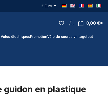
€
Euro
0,00 €*
 Vélos électriques
Promotion
Vélo de course vintage
tout
 guidon en plastique