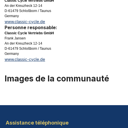
Classic Cycle Vertriebs GmbH
An der Kreuzheck 12-14
D-61479 Schloßborn / Taunus
Germany
www.classic-cycle.de
Personne responsable:
Classic Cycle Vertriebs GmbH
Frank Jansen
An der Kreuzheck 12-14
D-61479 Schloßborn / Taunus
Germany
www.classic-cycle.de
Images de la communauté
Assistance téléphonique