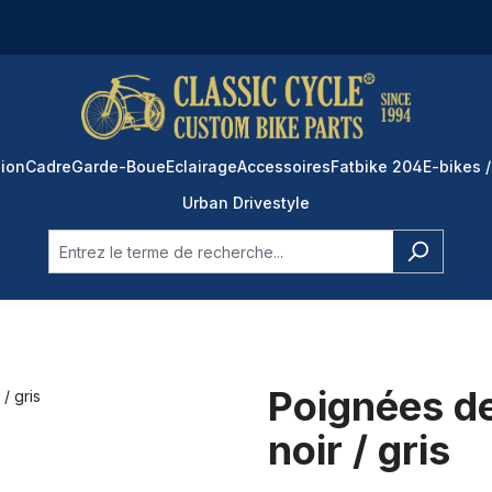
ion
Cadre
Garde-Boue
Eclairage
Accessoires
Fatbike 204
E-bikes /
Urban Drivestyle
Poignées de
noir / gris