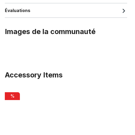
Évaluations
Images de la communauté
Accessory Items
Ignorer la galerie de produits
Pédales en plastique 9/16 avec réflecteurs, vert
%