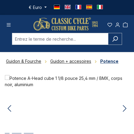
Passer au contenu principal
€
Euro
Guidon & Fourche
Guidon + accesoires
Potence
Ignorer la galerie d'images