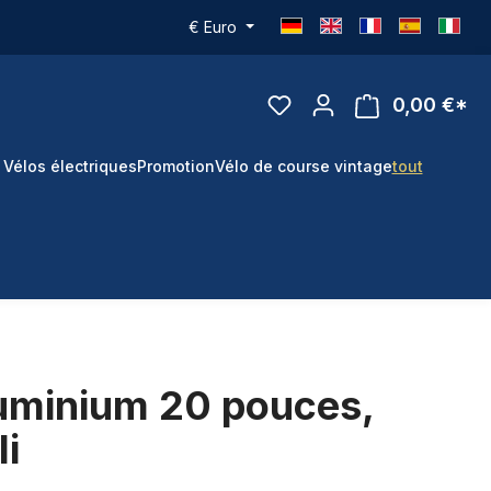
€
Euro
0,00 €*
 Vélos électriques
Promotion
Vélo de course vintage
tout
luminium 20 pouces,
i