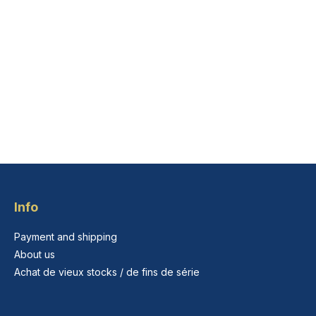
Info
Payment and shipping
About us
Achat de vieux stocks / de fins de série