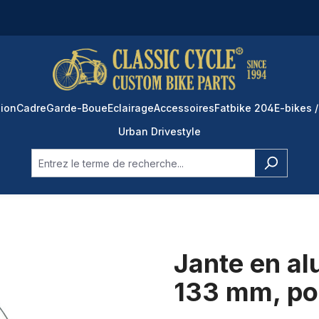
ion
Cadre
Garde-Boue
Eclairage
Accessoires
Fatbike 204
E-bikes /
Urban Drivestyle
Jante en a
133 mm, pol