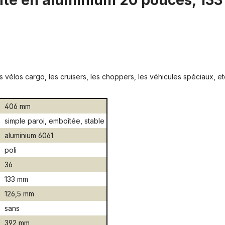
ante en aluminium 20 pouces, 133
 vélos cargo, les cruisers, les choppers, les véhicules spéciaux, et
406 mm
simple paroi, emboîtée, stable
aluminium 6061
poli
36
133 mm
126,5 mm
sans
392 mm