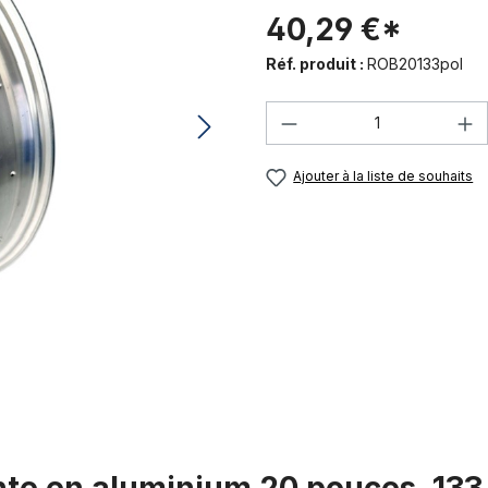
40,29 €*
Réf. produit :
ROB20133pol
Quantité de produi
Ajouter à la liste de souhaits