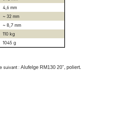
4,6 mm
:
~ 32 mm
~ 8,7 mm
110 kg
1045 g
e suivant :
Alufelge RM130 20", poliert.