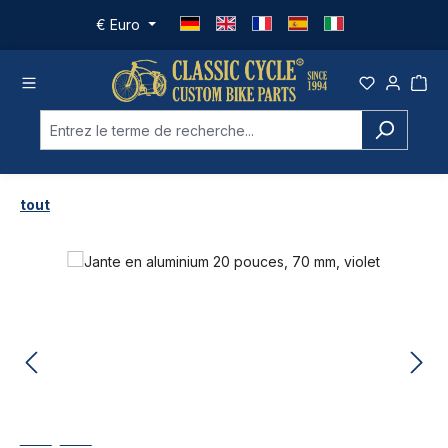
Passer au contenu principal
€
Euro
tout
Ignorer la galerie d'images