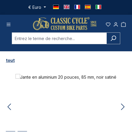
Passer au contenu principal
€
Euro
tout
Ignorer la galerie d'images