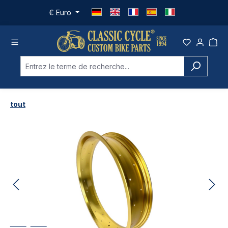
Passer au contenu principal
€
Euro
tout
Ignorer la galerie d'images