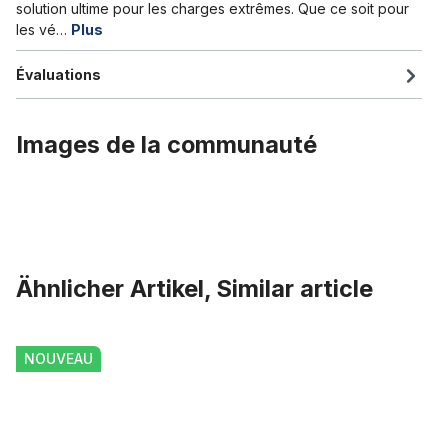
solution ultime pour les charges extrêmes. Que ce soit pour
les vé…
Plus
Évaluations
Images de la communauté
Ähnlicher Artikel, Similar article
Ignorer la galerie de produits
Kit de freinage haute charge pour roue avant ou arrière, levier de 
NOUVEAU