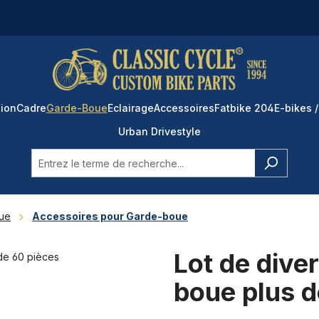
ion
Cadre
Garde-Boue
Eclairage
Accessoires
Fatbike 204
E-bikes /
Urban Drivestyle
ue
Accessoires pour Garde-boue
Lot de dive
boue plus d