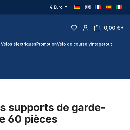
€
Euro
0,00 €*
 Vélos électriques
Promotion
Vélo de course vintage
tout
rs supports de garde-
e 60 pièces