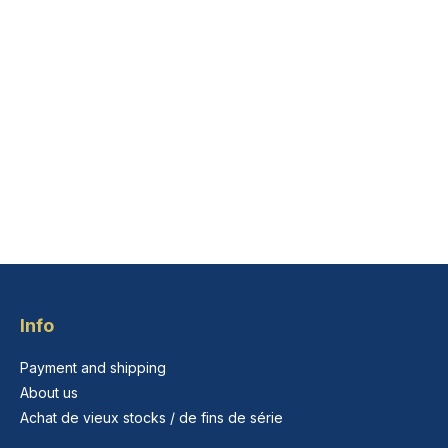
Info
Payment and shipping
About us
Achat de vieux stocks / de fins de série