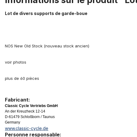
Informations sur le produit "L
Lot de divers supports de garde-boue
NOS New Old Stock (nouveau stock ancien)
voir photos
plus de 60 pièces
Fabricant:
Classic Cycle Vertriebs GmbH
An der Kreuzheck 12-14
D-61479 Schloßborn / Taunus
Germany
www.classic-cycle.de
Personne responsable: