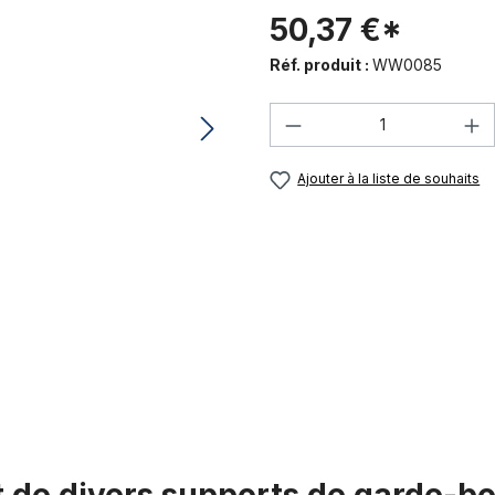
50,37 €*
Réf. produit :
WW0085
Quantité de produi
Ajouter à la liste de souhaits