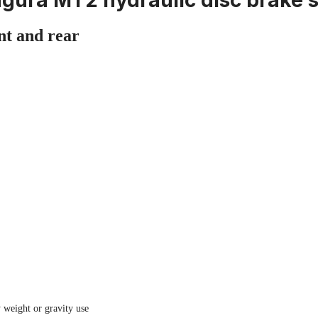
agura MT2 hydraulic disc brake s
nt and rear
 weight or gravity use