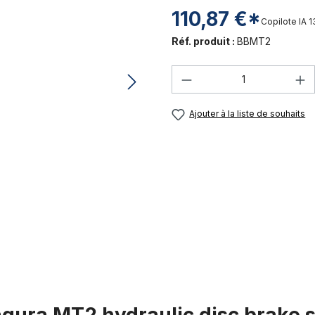
110,87 €*
Copilote IA
1
Réf. produit :
BBMT2
Quantité de produi
Ajouter à la liste de souhaits