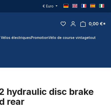
€
Euro
0,00 €*
 Vélos électriques
Promotion
Vélo de course vintage
tout
 hydraulic disc brake
d rear