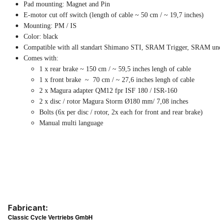
Pad mounting: Magnet and Pin
E-motor cut off switch (length of cable ~ 50 cm / ~ 19,7 inches)
Mounting: PM / IS
Color: black
Compatible with all standart Shimano STI, SRAM Trigger, SRAM und R
Comes with:
1 x rear brake ~ 150 cm / ~ 59,5 inches lengh of cable
1 x front brake ~ 70 cm / ~ 27,6 inches lengh of cable
2 x Magura adapter QM12 fpr ISF 180 / ISR-160
2 x disc / rotor Magura Storm Ø180 mm/ 7,08 inches
Bolts (6x per disc / rotor, 2x each for front and rear brake)
Manual multi language
Fabricant:
Classic Cycle Vertriebs GmbH