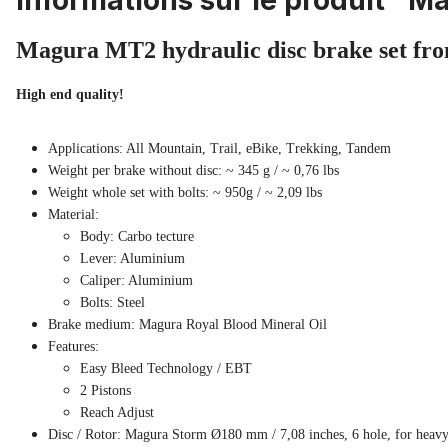
Informations sur le produit "M
Magura MT2 hydraulic disc brake set fro
High end quality!
Applications: All Mountain, Trail, eBike, Trekking, Tandem
Weight per brake without disc: ~ 345 g / ~ 0,76 lbs
Weight whole set with bolts: ~ 950g / ~ 2,09 lbs
Material:
Body: Carbo tecture
Lever: Aluminium
Caliper: Aluminium
Bolts: Steel
Brake medium: Magura Royal Blood Mineral Oil
Features:
Easy Bleed Technology / EBT
2 Pistons
Reach Adjust
Disc / Rotor: Magura Storm Ø180 mm / 7,08 inches, 6 hole, for heavy