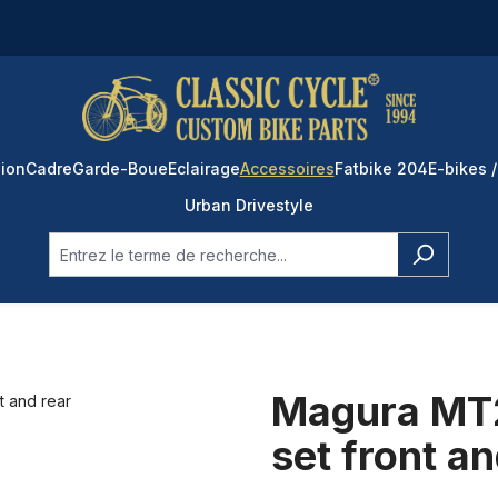
ion
Cadre
Garde-Boue
Eclairage
Accessoires
Fatbike 204
E-bikes /
Urban Drivestyle
Magura MT2
set front an