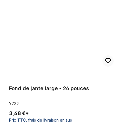
Ignorer la galerie de produits
Fond de jante large - 26 pouces
Fond de jante large - 26 pouces
Y739
3,48 €*
Prix TTC, frais de livraison en sus