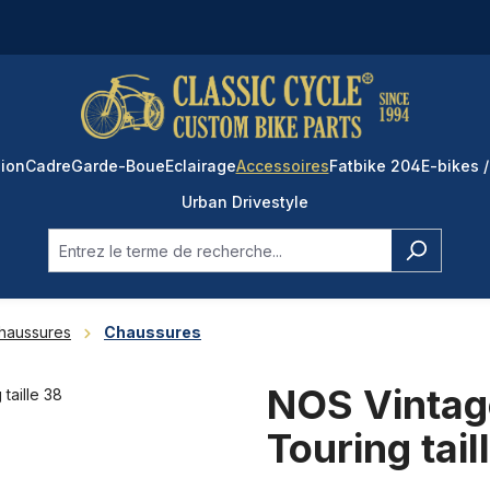
ion
Cadre
Garde-Boue
Eclairage
Accessoires
Fatbike 204
E-bikes /
Urban Drivestyle
Chaussures
Chaussures
NOS Vintage
Touring tail