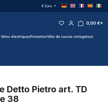
€
Euro
0,00 €*
 Vélos électriques
Promotion
Vélo de course vintage
tout
 Detto Pietro art. TD
le 38