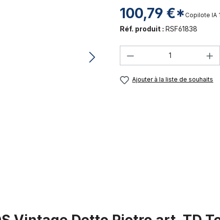
100,79 €*
Copilote IA
Réf. produit :
RSF61838
Quantité de produi
Ajouter à la liste de souhaits