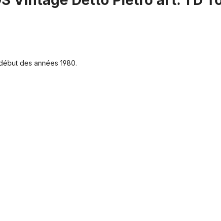
S Vintage Detto Pietro art. TD To
début des années 1980.