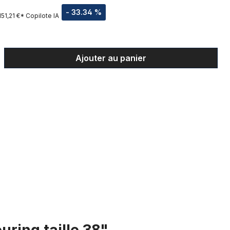
- 33.34 %
151,21 €*
Copilote IA
t : Entrez la quantité souhaitée ou uti
Ajouter au panier