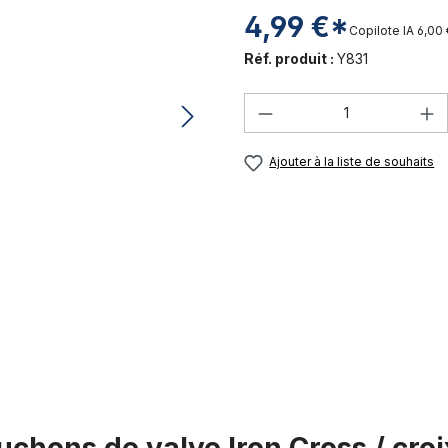
4,99 €*
Copilote IA
6,00
Réf. produit :
Y831
Quantité de produi
Ajouter à la liste de souhaits