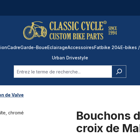
ion
Cadre
Garde-Boue
Eclairage
Accessoires
Fatbike 204
E-bikes /
Urban Drivestyle
n de Valve
Bouchons de
croix de Ma