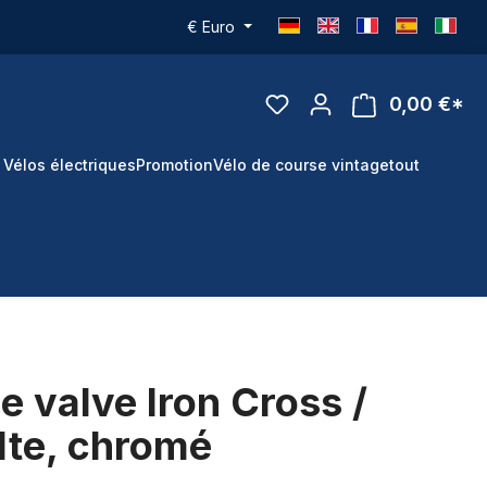
€
Euro
0,00 €*
 Vélos électriques
Promotion
Vélo de course vintage
tout
 valve Iron Cross /
lte, chromé