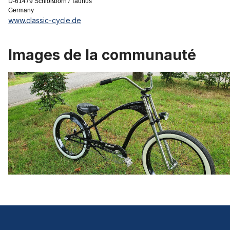
D-61479 Schloßborn / Taunus
Germany
www.classic-cycle.de
Images de la communauté