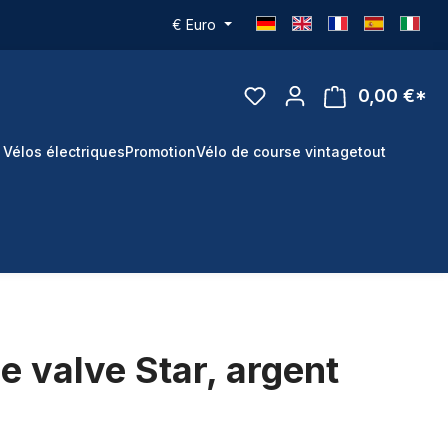
€
Euro
0,00 €*
 Vélos électriques
Promotion
Vélo de course vintage
tout
 valve Star, argent