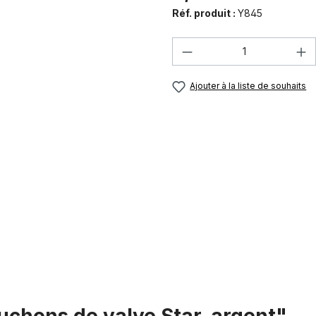
Réf. produit :
Y845
Quantité de produi
Ajouter à la liste de souhaits