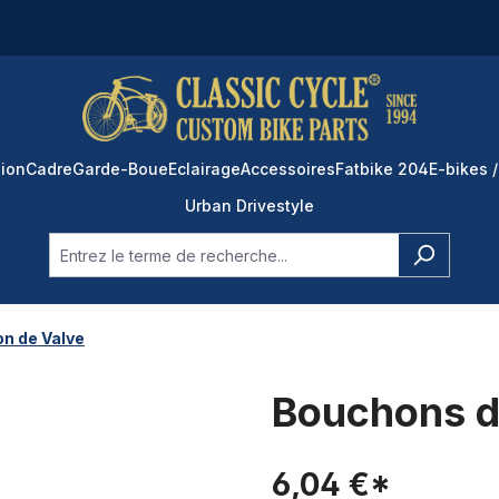
ion
Cadre
Garde-Boue
Eclairage
Accessoires
Fatbike 204
E-bikes /
Urban Drivestyle
n de Valve
Bouchons de
6,04 €*