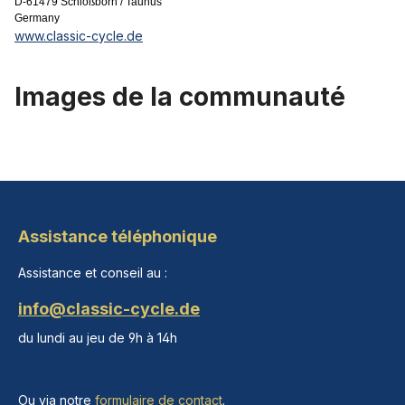
D-61479 Schloßborn / Taunus
Germany
www.classic-cycle.de
Images de la communauté
Assistance téléphonique
Assistance et conseil au :
info@classic-cycle.de
du lundi au jeu de 9h à 14h
Ou via notre
formulaire de contact
.