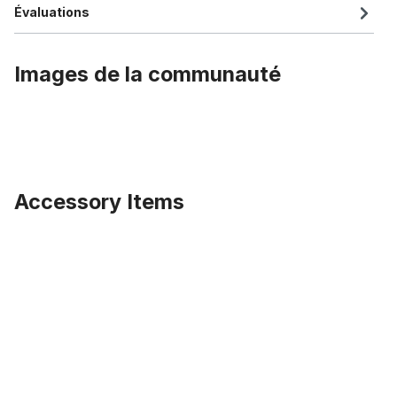
Évaluations
Images de la communauté
Accessory Items
Ignorer la galerie de produits
Pneu Beach Bum 26 x 3,0 noir