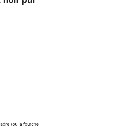
, noir pur"
 cadre (ou la fourche