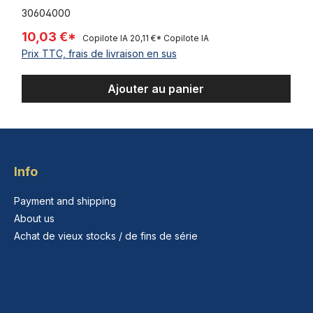
30604000
10,03 €*
Copilote IA
20,11 €*
Copilote IA
Prix TTC, frais de livraison en sus
Ajouter au panier
Info
Payment and shipping
About us
Achat de vieux stocks / de fins de série