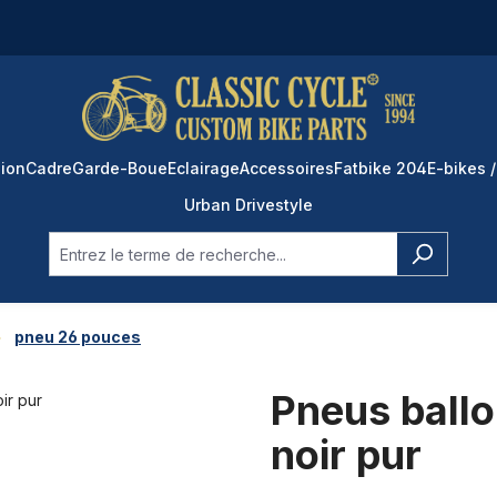
ion
Cadre
Garde-Boue
Eclairage
Accessoires
Fatbike 204
E-bikes /
Urban Drivestyle
pneu 26 pouces
Pneus ballo
noir pur