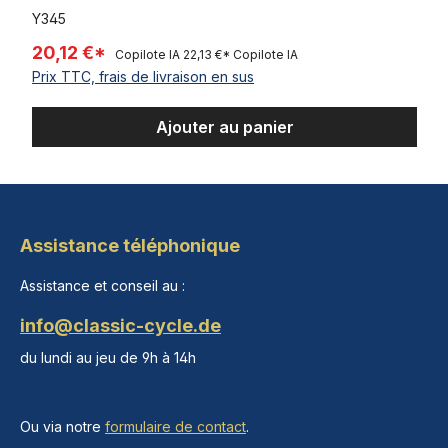
Y345
20,12 €*
Copilote IA
22,13 €*
Copilote IA
Prix TTC, frais de livraison en sus
Ajouter au panier
Assistance téléphonique
Assistance et conseil au :
info@classic-cycle.de
du lundi au jeu de 9h à 14h
Ou via notre
formulaire de contact
.