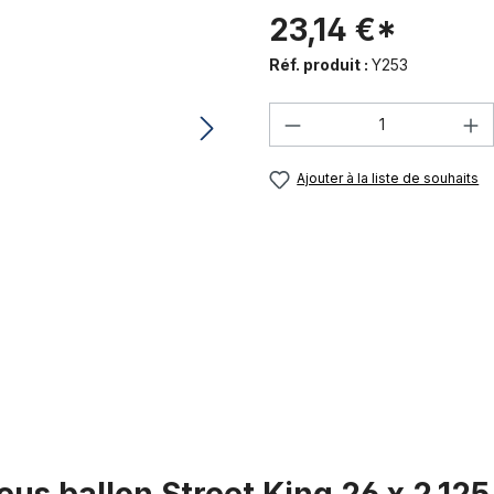
23,14 €*
Réf. produit :
Y253
Quantité de produi
Ajouter à la liste de souhaits