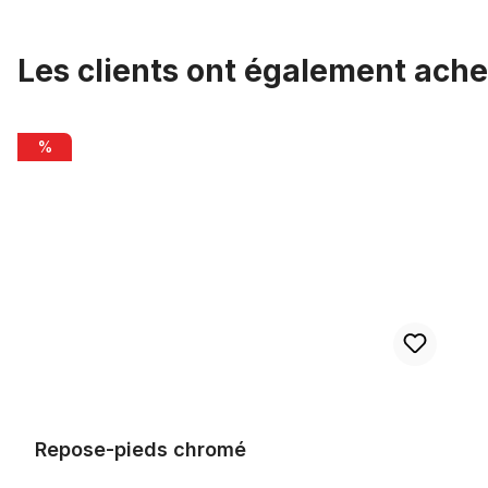
Les clients ont également ache
Ignorer la galerie de produits
Repose-pieds chromé
%
Repose-pieds chromé