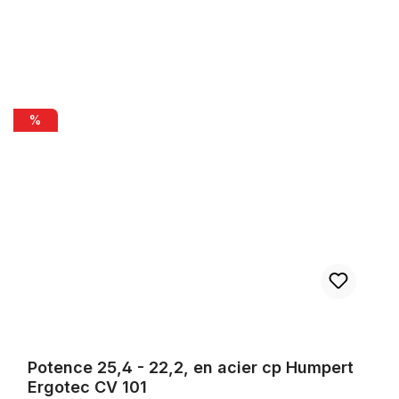
Potence 25,4 - 22,2, en acier cp Humpert Ergotec CV 101
%
Potence 25,4 - 22,2, en acier cp Humpert
Ergotec CV 101