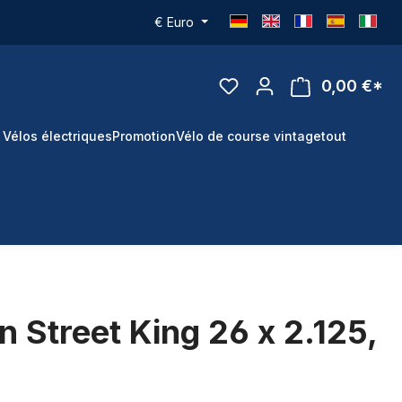
€
Euro
0,00 €*
 Vélos électriques
Promotion
Vélo de course vintage
tout
n Street King 26 x 2.125,