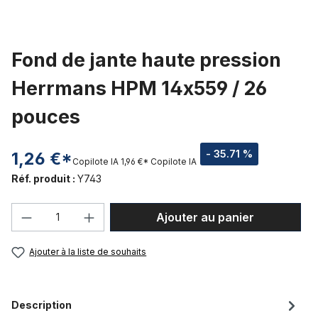
Fond de jante haute pression
Herrmans HPM 14x559 / 26
pouces
- 35.71 %
1,26 €*
Copilote IA
1,96 €*
Copilote IA
Réf. produit :
Y743
Quantité de produit : Entrez la quantité
Ajouter au panier
Ajouter à la liste de souhaits
Description