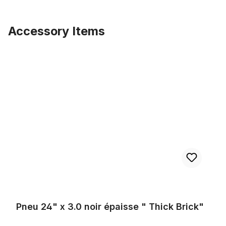
Accessory Items
Ignorer la galerie de produits
Pneu 24" x 3.0 noir épaisse " Thick Brick"
Pneu 24" x 3.0 noir épaisse " Thick Brick"