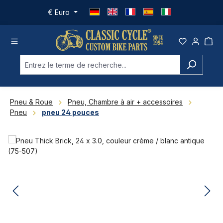
Passer au contenu principal
€
Euro
Pneu & Roue
Pneu, Chambre à air + accessoires
Pneu
pneu 24 pouces
Ignorer la galerie d'images