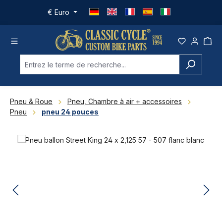
Passer au contenu principal
€
Euro
Pneu & Roue
Pneu, Chambre à air + accessoires
Pneu
pneu 24 pouces
Ignorer la galerie d'images