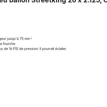
u ballon Streetking 26 x 2.125, C
geur jusqu'à 75 mm !
la fourche
 de 16 PSI de pression. Il pourrait éclater.