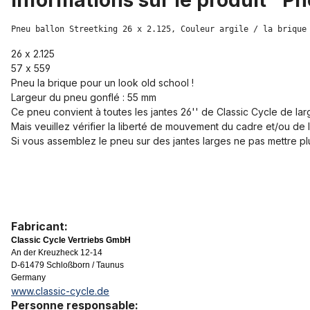
Informations sur le produit "Pne
Pneu ballon Streetking 26 x 2.125, Couleur argile / la brique
26 x 2.125
57 x 559
Pneu la brique pour un look old school !
Largeur du pneu gonflé : 55 mm
Ce pneu convient à toutes les jantes 26'' de Classic Cycle de lar
Mais veuillez vérifier la liberté de mouvement du cadre et/ou de 
Si vous assemblez le pneu sur des jantes larges ne pas mettre plus
Fabricant:
Classic Cycle Vertriebs GmbH
An der Kreuzheck 12-14
D-61479 Schloßborn / Taunus
Germany
www.classic-cycle.de
Personne responsable: