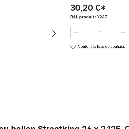
30,20 €*
Réf. produit :
Y247
Quantité de produi
Ajouter à la liste de souhaits