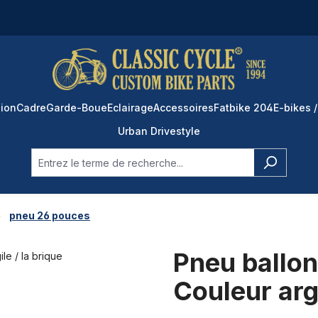
ion
Cadre
Garde-Boue
Eclairage
Accessoires
Fatbike 204
E-bikes /
Urban Drivestyle
pneu 26 pouces
Pneu ballon
Couleur argi