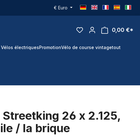
€
Euro
0,00 €*
 Vélos électriques
Promotion
Vélo de course vintage
tout
 Streetking 26 x 2.125,
le / la brique