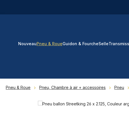
ser au contenu principal
Passer à la recherche
Passer à la navigation principale
Nouveau
Pneu & Roue
Guidon & Fourche
Selle
Transmiss
Pneu & Roue
Pneu, Chambre à air + accessoires
Pneu
Ignorer la galerie d'images