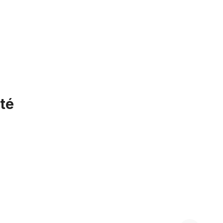
té
SUPER B TB-SW05 Clé à rayon 3 en 1