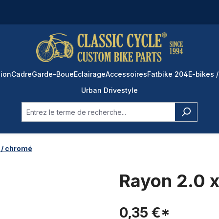
ion
Cadre
Garde-Boue
Eclairage
Accessoires
Fatbike 204
E-bikes /
Urban Drivestyle
 / chromé
Rayon 2.0 x
0,35 €*