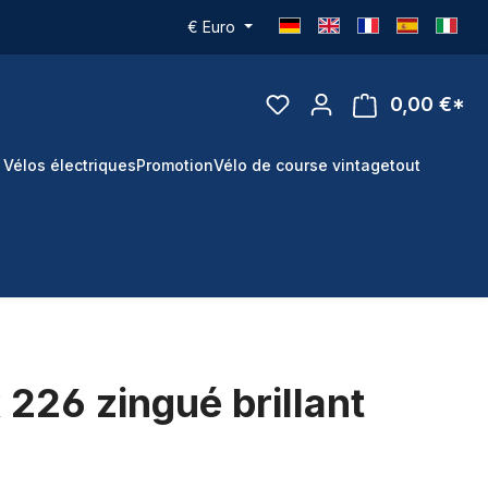
€
Euro
0,00 €*
 Vélos électriques
Promotion
Vélo de course vintage
tout
 226 zingué brillant