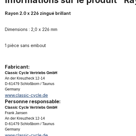
Informations sur le produit "Ra
Rayon 2.0 x 226 zingué brillant
Dimensions : 2,0 x 226 mm
1 pièce sans embout
Fabricant:
Classic Cycle Vertriebs GmbH
An der Kreuzheck 12-14
D-61479 Schloßborn / Taunus
Germany
www.classic-cycle.de
Personne responsable:
Classic Cycle Vertriebs GmbH
Frank Jansen
An der Kreuzheck 12-14
D-61479 Schloßborn / Taunus
Germany
www.classic-cycle.de