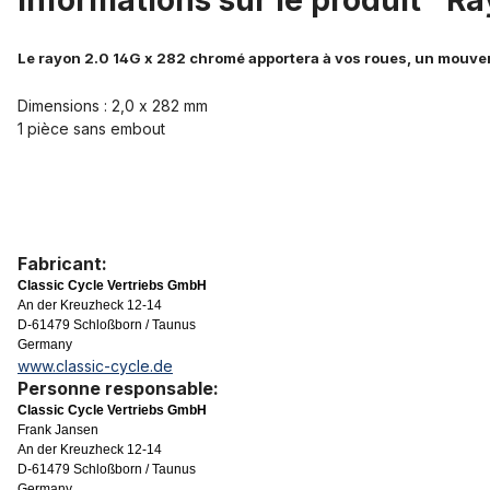
Informations sur le produit "R
Le rayon 2.0 14G x 282 chromé apportera à vos roues, un mouvem
Dimensions : 2,0 x 282 mm
1 pièce sans embout
Fabricant:
Classic Cycle Vertriebs GmbH
An der Kreuzheck 12-14
D-61479 Schloßborn / Taunus
Germany
www.classic-cycle.de
Personne responsable:
Classic Cycle Vertriebs GmbH
Frank Jansen
An der Kreuzheck 12-14
D-61479 Schloßborn / Taunus
Germany