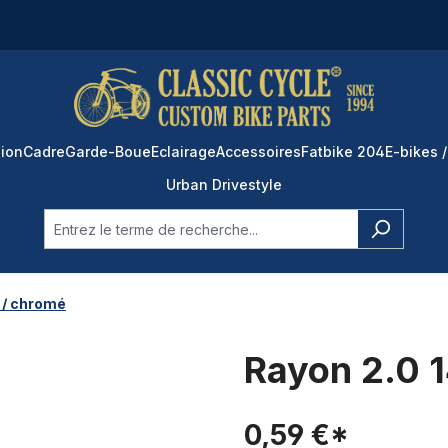
ion
Cadre
Garde-Boue
Eclairage
Accessoires
Fatbike 204
E-bikes /
Urban Drivestyle
 / chromé
Rayon 2.0 
0,59 €*