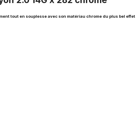
ayon 2.0 14G x 282 chromé"
ent tout en souplesse avec son matériau chrome du plus bel effet