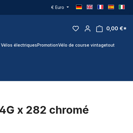
€
Euro
0,00 €*
 Vélos électriques
Promotion
Vélo de course vintage
tout
14G x 282 chromé