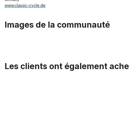
www.classic-cycle.de
Images de la communauté
Les clients ont également ache
Ignorer la galerie de produits
Embout rayons 2.0 acier noir