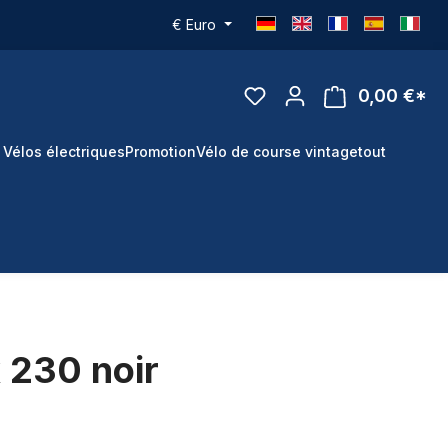
€
Euro
0,00 €*
 Vélos électriques
Promotion
Vélo de course vintage
tout
 230 noir