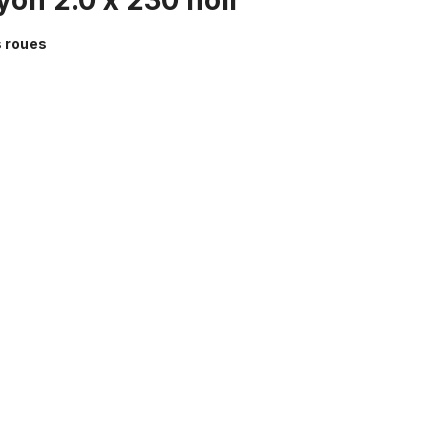
yon 2.0 x 230 noir"
s roues