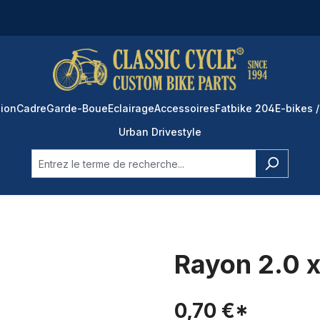
ion
Cadre
Garde-Boue
Eclairage
Accessoires
Fatbike 204
E-bikes /
Urban Drivestyle
Rayon 2.0 x
0,70 €*