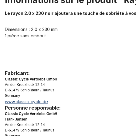
Informations sur le produit "Ra
Le rayon 2.0 x 230 noir ajoutera une touche de sobriété à vo
Dimensions : 2,0 x 230 mm
1 pièce sans embout
Fabricant:
Classic Cycle Vertriebs GmbH
An der Kreuzheck 12-14
D-61479 Schloßborn / Taunus
Germany
www.classic-cycle.de
Personne responsable:
Classic Cycle Vertriebs GmbH
Frank Jansen
An der Kreuzheck 12-14
D-61479 Schloßborn / Taunus
Germany