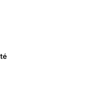
té
Coaster - Hub Shimano Nexus - 3 vitesses