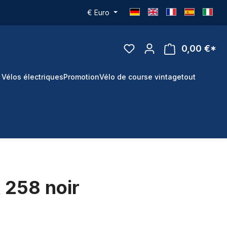
€
Euro
0,00 €*
 Vélos électriques
Promotion
Vélo de course vintage
tout
 258 noir