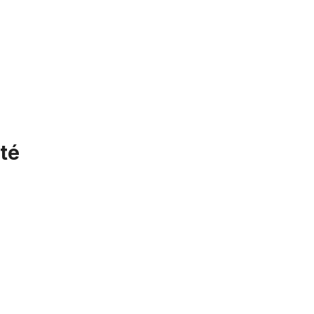
té
Rayon 2.0 x 262 noir