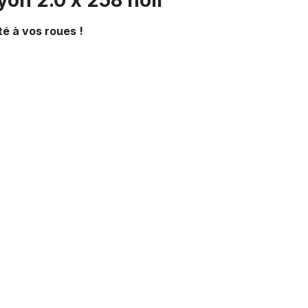
yon 2.0 x 258 noir"
té à vos roues !