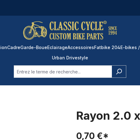
ion
Cadre
Garde-Boue
Eclairage
Accessoires
Fatbike 204
E-bikes /
Urban Drivestyle
Rayon 2.0 x
0,70 €*