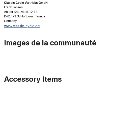
Classic Cycle Vertriebs GmbH
Frank Jansen
An der Kreuzheck 12-14
D-61479 Schloßborn / Taunus
Germany
www.classic-cycle.de
Images de la communauté
Accessory Items
Ignorer la galerie de produits
Poignées en cuir noir