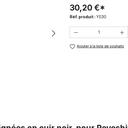
30,20 €*
Réf. produit :
Y030
Quantité de produi
Ajouter à la liste de souhaits