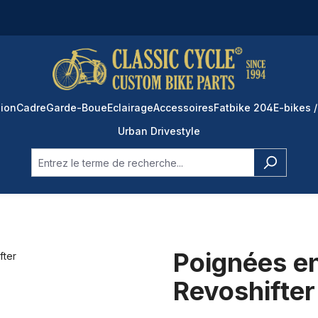
ion
Cadre
Garde-Boue
Eclairage
Accessoires
Fatbike 204
E-bikes /
Urban Drivestyle
Poignées en
Revoshifter