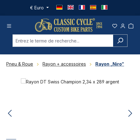
Passer au contenu principal
€
Euro
Pneu & Roue
Rayon + accessoires
Rayon „Niro“
Ignorer la galerie d'images