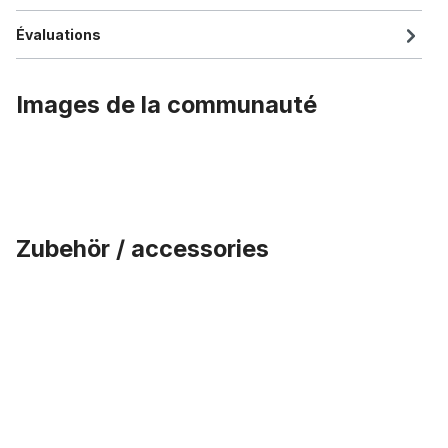
Évaluations
Images de la communauté
Zubehör / accessories
Ignorer la galerie de produits
Écrous DT Swiss pour rayons de 2,34 mm, argentés