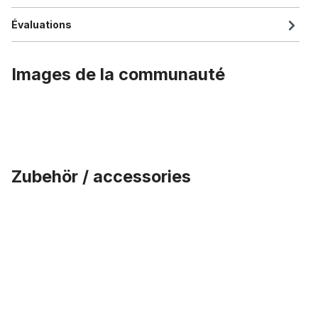
Évaluations
Images de la communauté
Zubehör / accessories
Ignorer la galerie de produits
Écrous DT Swiss pour rayons de 2,34 mm, argentés