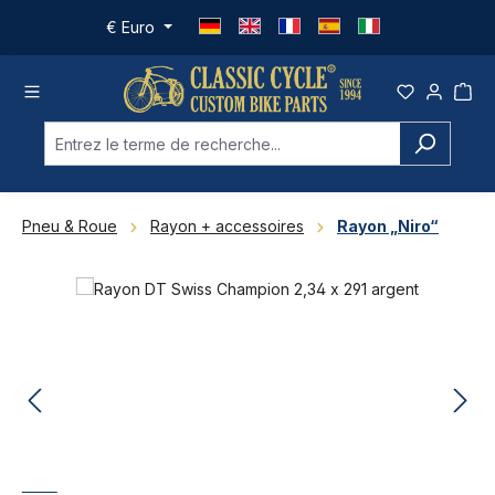
Passer au contenu principal
€
Euro
Pneu & Roue
Rayon + accessoires
Rayon „Niro“
Ignorer la galerie d'images