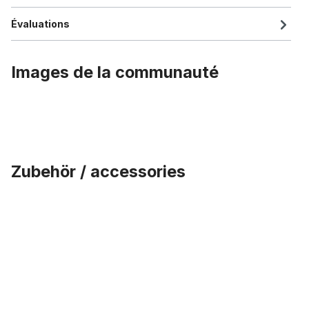
Évaluations
Images de la communauté
Zubehör / accessories
Ignorer la galerie de produits
Écrous DT Swiss pour rayons de 2,34 mm, argentés