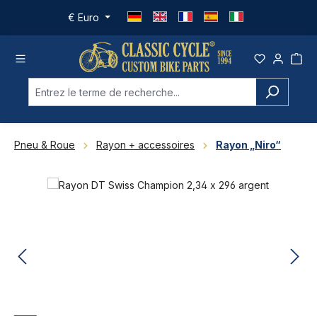
Passer au contenu principal
€
Euro
Pneu & Roue
Rayon + accessoires
Rayon „Niro“
Ignorer la galerie d'images