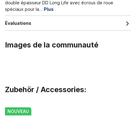
double épaisseur DD Long Life avec écrous de roue
spéciaux pour la…
Plus
Évaluations
Images de la communauté
Zubehör / Accessories:
Ignorer la galerie de produits
Clé à douille hexagonale Prym Giro pour raccords de roue
NOUVEAU