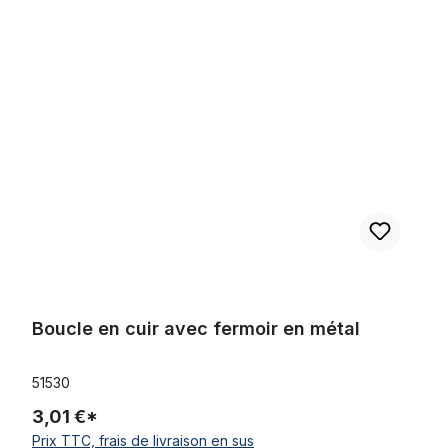
Ignorer la galerie de produits
Boucle en cuir avec fermoir en métal
Boucle en cuir avec fermoir en métal
51530
3,01 €*
Prix TTC, frais de livraison en sus