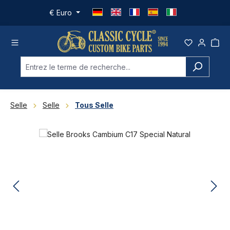
Passer au contenu principal
€
Euro
Selle
Selle
Tous Selle
Ignorer la galerie d'images