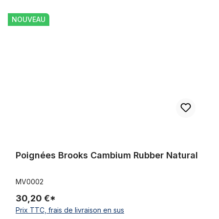
Ignorer la galerie de produits
Poignées Brooks Cambium Rubber Natural
NOUVEAU
Poignées Brooks Cambium Rubber Natural
MV0002
30,20 €*
Prix TTC, frais de livraison en sus