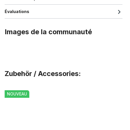
Évaluations
Images de la communauté
Zubehör / Accessories:
Ignorer la galerie de produits
Poignées Brooks Cambium Rubber Natural
NOUVEAU