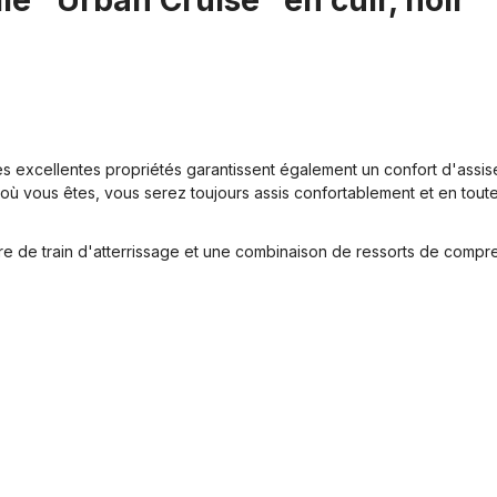
lle "Urban Cruise" en cuir, noir"
s excellentes propriétés garantissent également un confort d'assise o
ù vous êtes, vous serez toujours assis confortablement et en toute s
 de train d'atterrissage et une combinaison de ressorts de compress