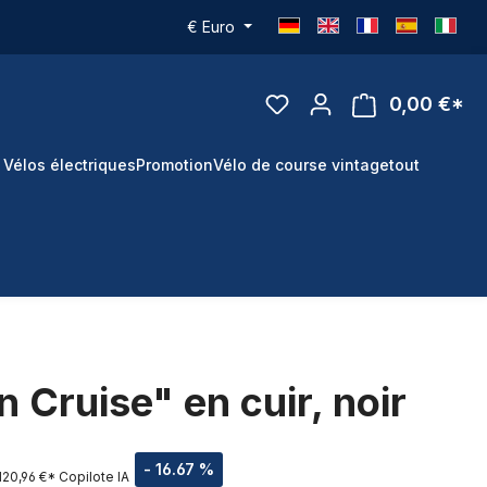
€
Euro
0,00 €*
 Vélos électriques
Promotion
Vélo de course vintage
tout
 Cruise" en cuir, noir
- 16.67 %
120,96 €*
Copilote IA