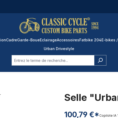
ion
Cadre
Garde-Boue
Eclairage
Accessoires
Fatbike 204
E-bikes /
Urban Drivestyle
Selle "Urban
100,79 €*
Copilote IA