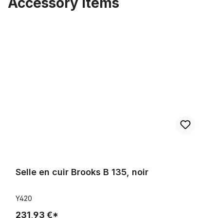
Accessory Items
Ignorer la galerie de produits
Selle en cuir Brooks B 135, noir
Selle en cuir Brooks B 135, noir
Y420
231,93 €*