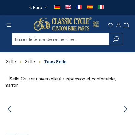
Passer au contenu principal
€
Euro
Selle
Selle
Tous Selle
Ignorer la galerie d'images