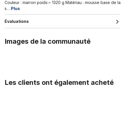
Couleur : marron poids:~ 1320 g Matériau : mousse base de la
s…
Plus
Évaluations
Images de la communauté
Les clients ont également acheté
Ignorer la galerie de produits
UD Poignées de vélo en cuir Mellow Classic marron