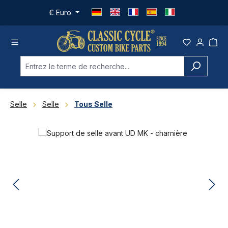
Passer au contenu principal
€
Euro
Selle
Selle
Tous Selle
Ignorer la galerie d'images