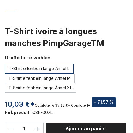
T-Shirt ivoire à longues
manches PimpGarageTM
Sélectionnez
Größe bitte wählen
T-Shirt elfenbein lange Ärmel L
T-Shirt elfenbein lange Ärmel M
T-Shirt elfenbein lange Ärmel XL
- 71.57 %
10,03 €*
Copilote IA
35,28 €*
Copilote IA
Réf. produit :
CSR-007L
Quantité de produit : Entrez la quantité
Ajouter au panier