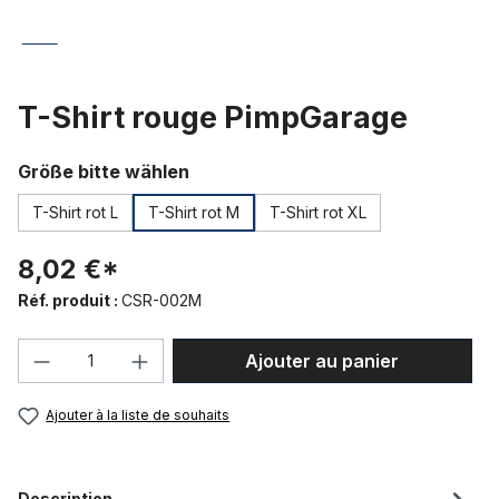
T-Shirt rouge PimpGarage
Sélectionnez
Größe bitte wählen
T-Shirt rot L
T-Shirt rot M
T-Shirt rot XL
8,02 €*
Réf. produit :
CSR-002M
Quantité de produit : Entrez la quantité
Ajouter au panier
Ajouter à la liste de souhaits
Description