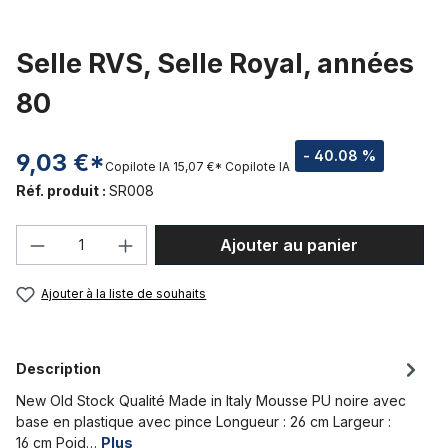
Selle RVS, Selle Royal, années
80
- 40.08 %
9,03 €*
Copilote IA
15,07 €*
Copilote IA
Réf. produit :
SR008
Quantité de produit : Entrez la quantité
Ajouter au panier
Ajouter à la liste de souhaits
Description
New Old Stock Qualité Made in Italy Mousse PU noire avec
base en plastique avec pince Longueur : 26 cm Largeur :
16 cm Poid…
Plus