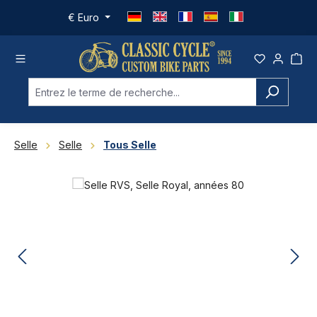
Passer au contenu principal
€
Euro
Selle
Selle
Tous Selle
Ignorer la galerie d'images