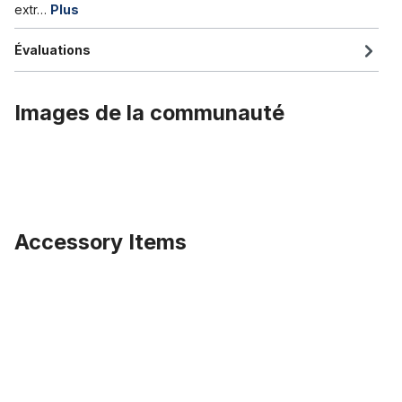
extr…
Plus
Évaluations
Images de la communauté
Accessory Items
Ignorer la galerie de produits
Fourche double couronne extra large 660 mm CP