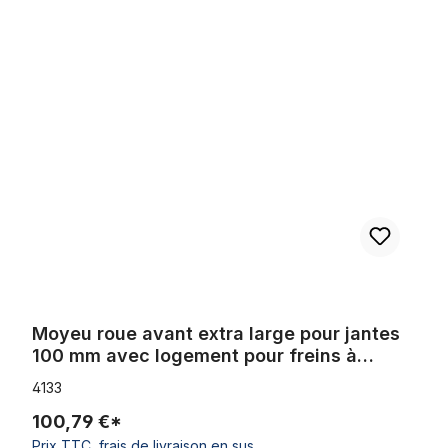
Ignorer la galerie de produits
Moyeu roue avant extra large pour jantes 100 mm avec logement 
Moyeu roue avant extra large pour jantes
100 mm avec logement pour freins à
disque
4133
100,79 €*
Prix TTC, frais de livraison en sus