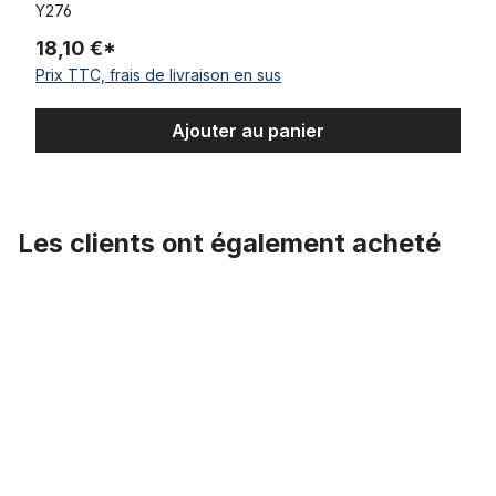
Y276
18,10 €*
Prix TTC, frais de livraison en sus
Ajouter au panier
Les clients ont également acheté
Ignorer la galerie de produits
Support de selle 25,4 zingué 330 mm