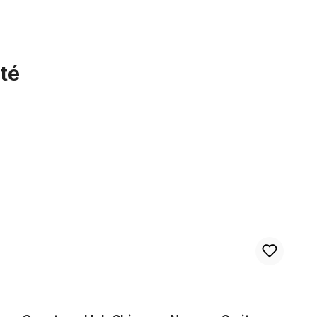
té
Coaster - Hub Shimano Nexus - 3 vitesses