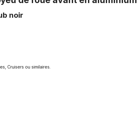
oyeu de roue avant en aluminium 
b noir
s, Cruisers ou similaires.