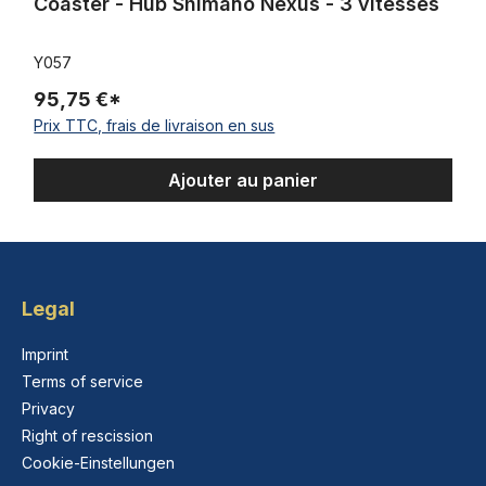
Coaster - Hub Shimano Nexus - 3 vitesses
Y057
95,75 €*
Prix TTC, frais de livraison en sus
Ajouter au panier
Legal
Imprint
Terms of service
Privacy
Right of rescission
Cookie-Einstellungen