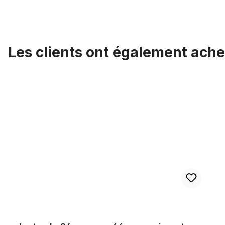
Les clients ont également ache
Ignorer la galerie de produits
Jante alu 26 pouces, 46 mm, noir mat