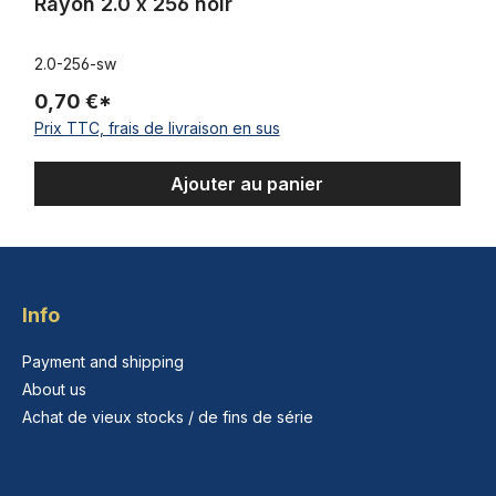
Rayon 2.0 x 256 noir
2.0-256-sw
0,70 €*
Prix TTC, frais de livraison en sus
Ajouter au panier
Info
Payment and shipping
About us
Achat de vieux stocks / de fins de série