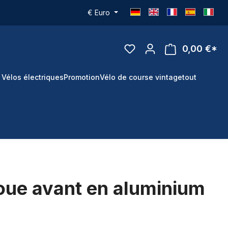
€
Euro
0,00 €*
 Vélos électriques
Promotion
Vélo de course vintage
tout
oue avant en aluminium