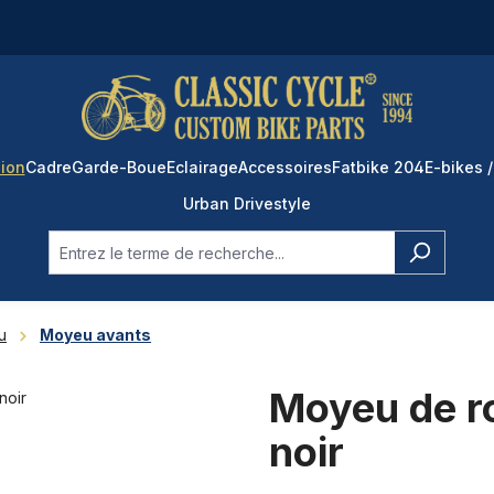
ion
Cadre
Garde-Boue
Eclairage
Accessoires
Fatbike 204
E-bikes /
Urban Drivestyle
u
Moyeu avants
Moyeu de r
noir