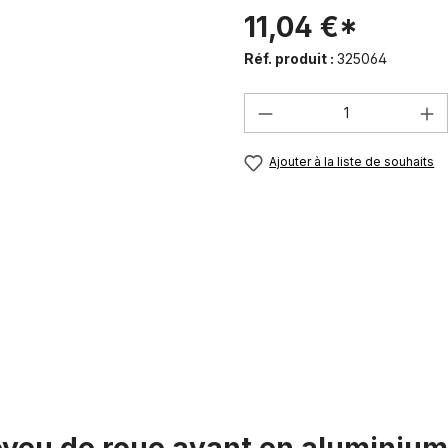
11,04 €*
Réf. produit :
325064
Quantité de produi
Ajouter à la liste de souhaits