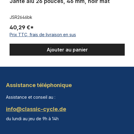
Jante alu 26 pouces, 46 mm, noir mat
JSR2646bk
40,29 €*
Prix TTC, frais de livraison en sus
Ajouter au panier
Assistance téléphonique
Assistance et conseil au :
info@classic-cycle.de
du lundi au jeu de 9h à 14h