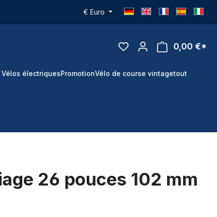
€
Euro
0,00 €*
 Vélos électriques
Promotion
Vélo de course vintage
tout
lliage 26 pouces 102 mm