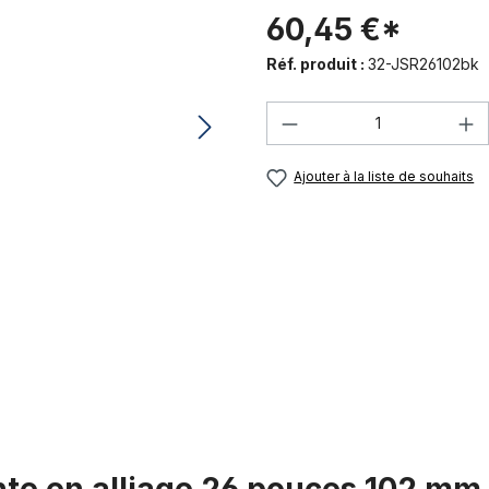
60,45 €*
Réf. produit :
32-JSR26102bk
Quantité de produi
Ajouter à la liste de souhaits