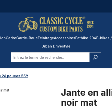
ion
Cadre
Garde-Boue
Eclairage
Accessoires
Fatbike 204
E-bikes /
Urban Drivestyle
e 26 pouces 559
Jante en a
noir mat