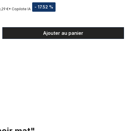
- 17.52 %
,29 €*
Copilote IA
t : Entrez la quantité souhaitée ou uti
Ajouter au panier