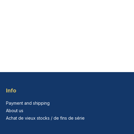
Info
Payment and shipping
About us
Achat de vieux stocks / de fins de série