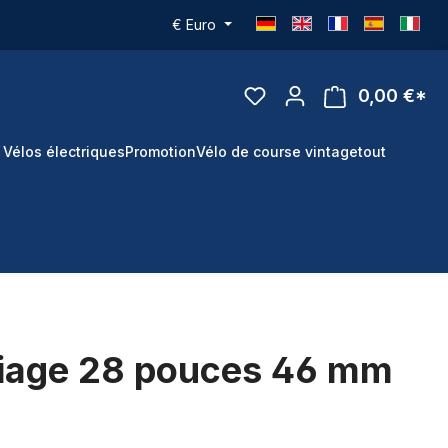
€
Euro
0,00 €*
 Vélos électriques
Promotion
Vélo de course vintage
tout
lliage 28 pouces 46 mm