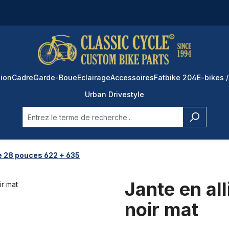
ion
Cadre
Garde-Boue
Eclairage
Accessoires
Fatbike 204
E-bikes /
Urban Drivestyle
e 28 pouces 622 + 635
Jante en a
noir mat