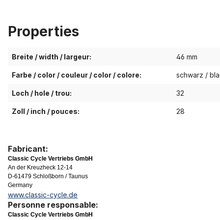
Properties
Breite / width / largeur:
46 mm
Farbe / color / couleur / color / colore:
schwarz / bla
Loch / hole / trou:
32
Zoll / inch / pouces:
28
Fabricant:
Classic Cycle Vertriebs GmbH
An der Kreuzheck 12-14
D-61479 Schloßborn / Taunus
Germany
www.classic-cycle.de
Personne responsable:
Classic Cycle Vertriebs GmbH