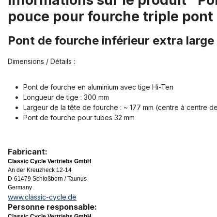
Informations sur le produit "Pon
pouce pour fourche triple pont
Pont de fourche inférieur extra large
Dimensions / Détails :
Pont de fourche en aluminium avec tige Hi-Ten
Longueur de tige : 300 mm
Largeur de la tête de fourche : ~ 177 mm (centre à centre d
Pont de fourche pour tubes 32 mm
Fabricant:
Classic Cycle Vertriebs GmbH
An der Kreuzheck 12-14
D-61479 Schloßborn / Taunus
Germany
www.classic-cycle.de
Personne responsable:
Classic Cycle Vertriebs GmbH