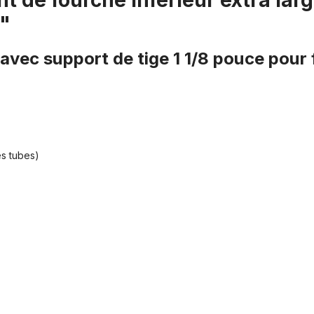
t de fourche inférieur extra larg
 "
 avec support de tige 1 1/8 pouce pour 
es tubes)