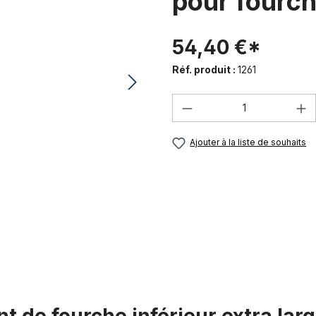
pour fourch
54,40 €*
Réf. produit :
1261
Quantité de produi
Ajouter à la liste de souhaits