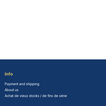
Info
Payment and shipping
About us
Achat de vieux stocks / de fins de série