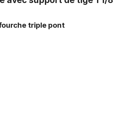
e avec support de tige 1 1/8
fourche triple pont