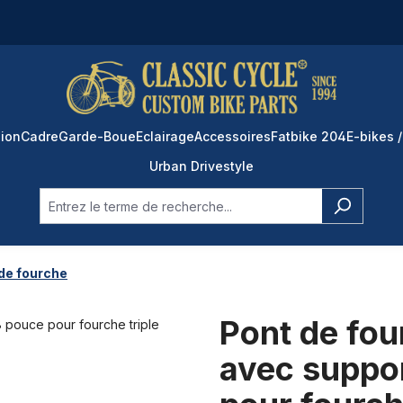
ion
Cadre
Garde-Boue
Eclairage
Accessoires
Fatbike 204
E-bikes /
Urban Drivestyle
de fourche
Pont de fou
avec suppor