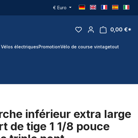
€
Euro
0,00 €*
 Vélos électriques
Promotion
Vélo de course vintage
tout
rche inférieur extra large
t de tige 1 1/8 pouce