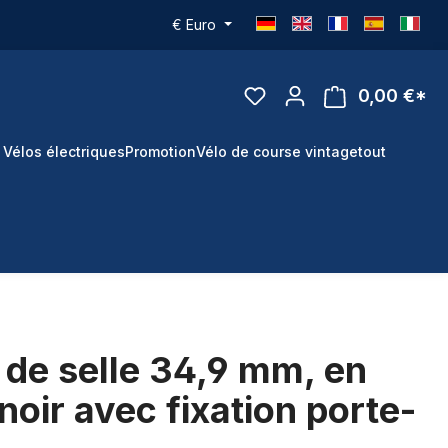
€
Euro
0,00 €*
 Vélos électriques
Promotion
Vélo de course vintage
tout
e de selle 34,9 mm, en
noir avec fixation porte-