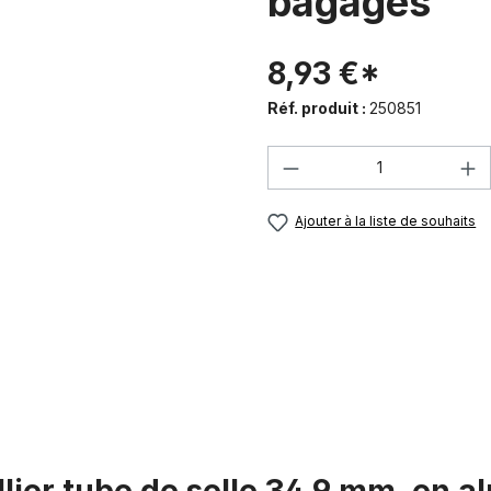
bagages
8,93 €*
Réf. produit :
250851
Quantité de produi
Ajouter à la liste de souhaits