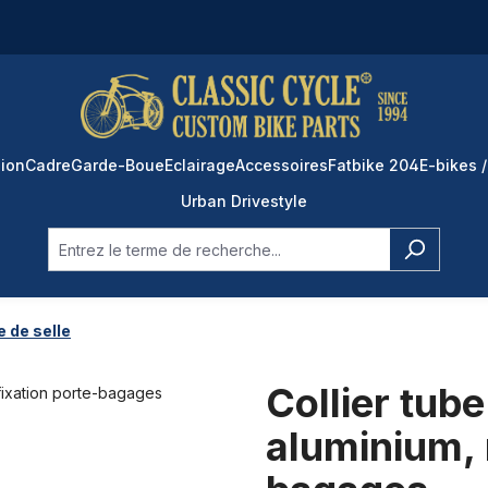
ion
Cadre
Garde-Boue
Eclairage
Accessoires
Fatbike 204
E-bikes /
Urban Drivestyle
e de selle
Collier tub
aluminium, 