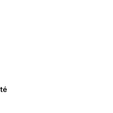
té
Chaîne 1/2 x 1/8 dorée