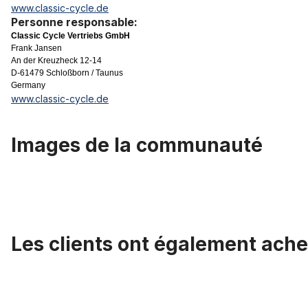
www.classic-cycle.de
Personne responsable:
Classic Cycle Vertriebs GmbH
Frank Jansen
An der Kreuzheck 12-14
D-61479 Schloßborn / Taunus
Germany
www.classic-cycle.de
Images de la communauté
Les clients ont également ache
Ignorer la galerie de produits
Pédale Alu Rat-Trap Sport / Touring 9/16 avec réflecteurs