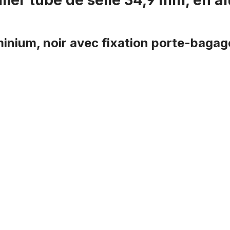
llier tube de selle 34,9 mm, en a
uminium, noir avec fixation porte-bagag