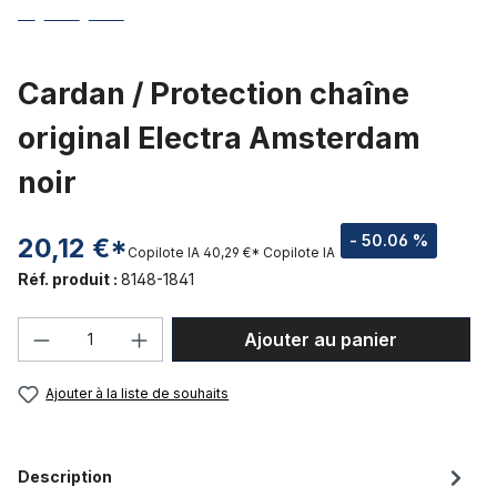
Cardan / Protection chaîne
original Electra Amsterdam
noir
- 50.06 %
20,12 €*
Copilote IA
40,29 €*
Copilote IA
Réf. produit :
8148-1841
Quantité de produit : Entrez la quantité
Ajouter au panier
Ajouter à la liste de souhaits
Description