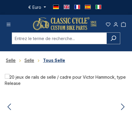
Passer au contenu principal
€
Euro
Selle
Selle
Tous Selle
Ignorer la galerie d'images