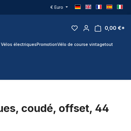
€
Euro
0,00 €*
 Vélos électriques
Promotion
Vélo de course vintage
tout
ues, coudé, offset, 44