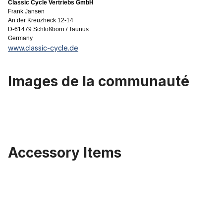
Classic Cycle Vertriebs GmbH
Frank Jansen
An der Kreuzheck 12-14
D-61479 Schloßborn / Taunus
Germany
www.classic-cycle.de
Images de la communauté
Accessory Items
Ignorer la galerie de produits
Pignon emboutie 10 mm décalées 22 dents noir