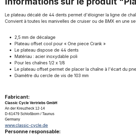
Informations sur le produit "Pl
Le plateau décalé de 44 dents permet d'éloigner la ligne de chaî
Convient à toutes les manivelles de cruiser ou de BMX en une se
2,5 mm de décalage
Plateau offset cool pour « One piece Crank »
Le plateau dispose de 44 dents
Matériau : acier inoxydable poli
Pour les chaînes 1/2 x 1/8
Le plateau offset permet de placer la chaîne à l'écart du pn
Diamètre du cercle de vis de 103 mm
Fabricant:
Classic Cycle Vertriebs GmbH
An der Kreuzheck 12-14
D-61479 Schloßborn / Taunus
Germany
www.classic-cycle.de
Personne responsable: