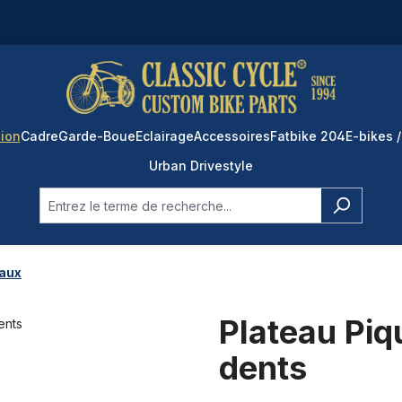
ion
Cadre
Garde-Boue
Eclairage
Accessoires
Fatbike 204
E-bikes /
Urban Drivestyle
aux
Plateau Piq
dents