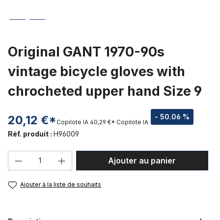
Original GANT 1970-90s
vintage bicycle gloves with
chrocheted upper hand Size 9
- 50.06 %
20,12 €*
Copilote IA
40,29 €*
Copilote IA
Réf. produit :
H96009
Quantité de produit : Entrez la quantité
Ajouter au panier
Ajouter à la liste de souhaits